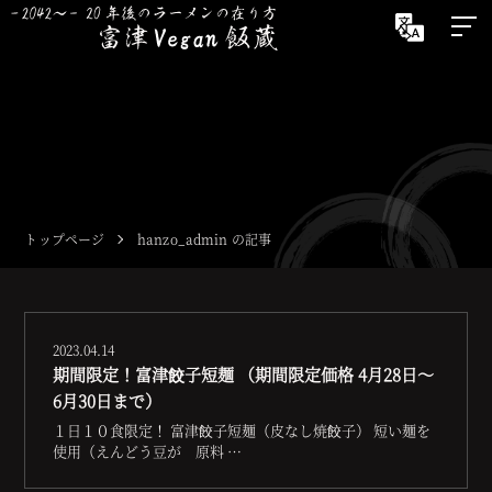
20年後（2042〜）のラーメ
期
トップページ
hanzo_admin の記事
2023.04.14
期間限定！富津餃子短麺 （期間限定価格 4月28日～
6月30日まで）
１日１０食限定！ 富津餃子短麺（皮なし焼餃子） 短い麺を
使用（えんどう豆が 原料 …